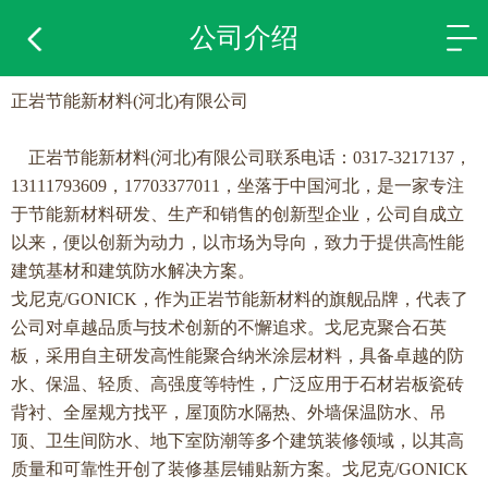
公司介绍
正岩节能新材料(河北)有限公司
正岩节能新材料(河北)有限公司联系电话：0317-3217137，
13111793609，17703377011，坐落于中国河北，是一家专注
于节能新材料研发、生产和销售的创新型企业，公司自成立
以来，便以创新为动力，以市场为导向，致力于提供高性能
建筑基材和建筑防水解决方案。
戈尼克/GONICK
，作为正岩节能新材料的旗舰品牌，代表了
公司对卓越品质与技术创新的不懈追求。
戈尼克聚合石英
板
，采用自主研发高性能聚合纳米涂层材料，具备卓越的防
水、保温、轻质、高强度等特性，广泛应用于石材岩板瓷砖
背衬、全屋规方找平，屋顶防水隔热、外墙保温防水、吊
顶、卫生间防水、地下室防潮等多个建筑装修领域，以其高
质量和可靠性开创了装修基层铺贴新方案。
戈尼克/GONICK